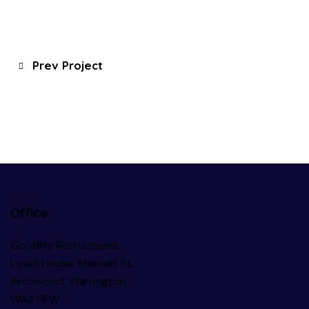
Prev Project
Office
Goodlife Recruitment,
Lovell House, Maxwell St,
Birchwood, Warrington,
WA3 6FW