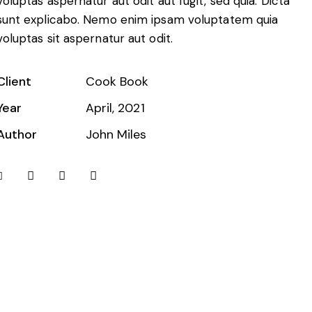
voluptas aspernatur aut odit aut fugit, sed quia. Dicta
sunt explicabo. Nemo enim ipsam voluptatem quia
voluptas sit aspernatur aut odit.
Client
Cook Book
Year
April, 2021
Author
John Miles