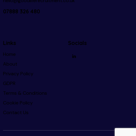
hello@goodliferecruitment.co.uk
07888 326 480
Links
Socials
Home
About
Privacy Policy
GDPR
Terms & Conditions
Cookie Policy
Contact Us