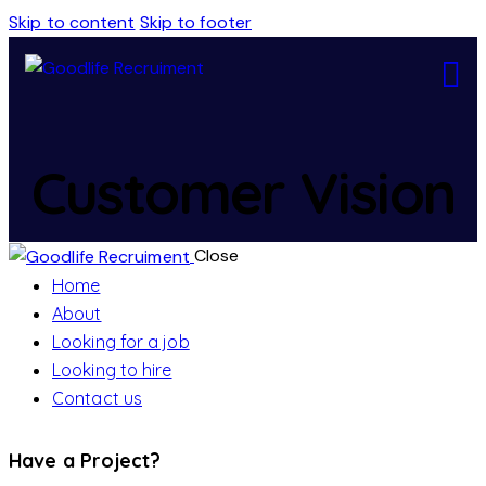
Skip to content
Skip to footer
Customer Vision
Close
Home
About
Looking for a job
Looking to hire
Contact us
Have a Project?