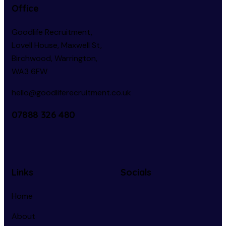
Office
Goodlife Recruitment,
Lovell House, Maxwell St,
Birchwood, Warrington,
WA3 6FW
hello@goodliferecruitment.co.uk
07888 326 480
Links
Socials
Home
About