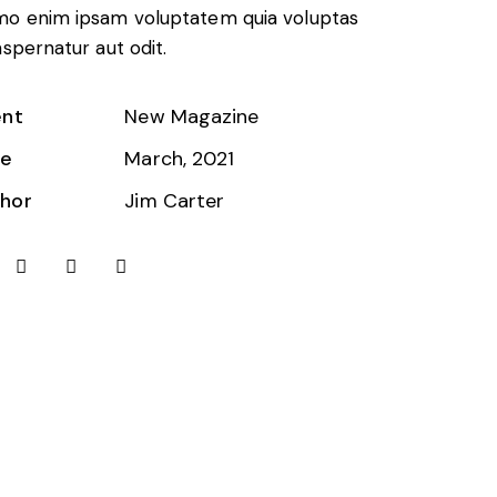
o enim ipsam voluptatem quia voluptas
 aspernatur aut odit.
ent
New Magazine
te
March, 2021
hor
Jim Carter