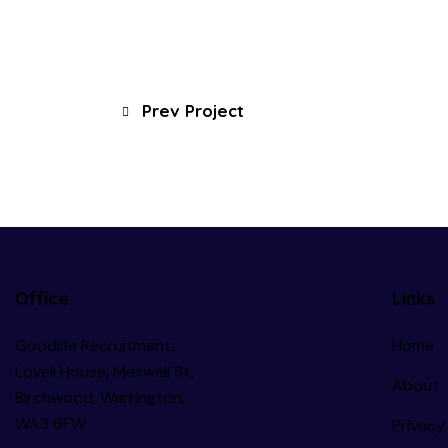
Prev Project
Office
Links
Goodlife Recruitment,
Home
Lovell House, Maxwell St,
About
Birchwood, Warrington,
WA3 6FW
Privacy