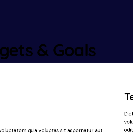
gets & Goals
T
Dic
vol
odit
oluptatem quia voluptas sit aspernatur aut