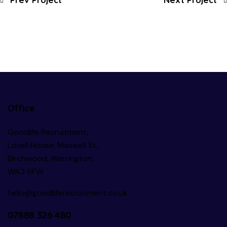
Office
Goodlife Recruitment,
Lovell House, Maxwell St,
Birchwood, Warrington,
WA3 6FW
hello@goodliferecruitment.co.uk
07888 326 480