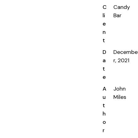
C
Candy
li
Bar
e
n
t
D
Decembe
a
r, 2021
t
e
A
John
u
Miles
t
h
o
r