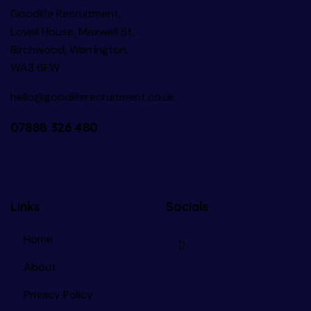
Goodlife Recruitment,
Lovell House, Maxwell St,
Birchwood, Warrington,
WA3 6FW
hello@goodliferecruitment.co.uk
07888 326 480
Links
Socials
Home
About
Privacy Policy